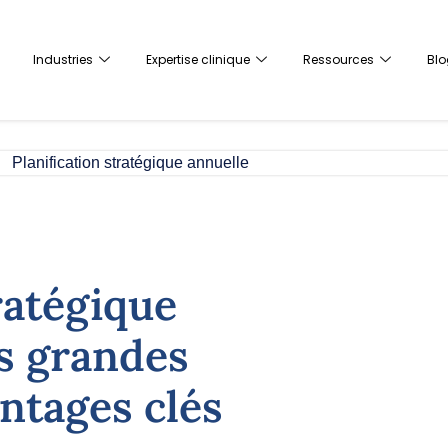
Industries
Expertise clinique
Ressources
Blo
ratégique
es grandes
antages clés