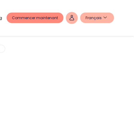
Commencer maintenant
Français
g