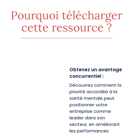
réduisent
personnalisation
les
Pourquoi télécharger
peut
coûts et
être
améliorent
cette ressource ?
évolutive,
les
mesurable
performances
et
organisationnelles.
durable,
en
s'adaptant
aux
besoins
Obtenez un avantage
spécifiques
concurrentiel :
de
Découvrez comment la
chaque
priorité accordée à la
organisation.
santé mentale peut
positionner votre
entreprise comme
leader dans son
secteur, en améliorant
les performances