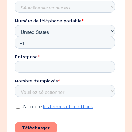
Découvrez
les