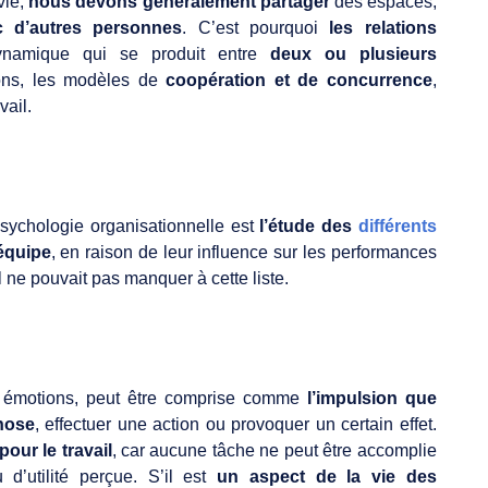
ie,
nous devons généralement partager
des espaces,
c d’autres personnes
. C’est pourquoi
les relations
ynamique qui se produit entre
deux ou plusieurs
tions, les modèles de
coopération et de concurrence
,
vail.
sychologie organisationnelle est
l’étude des
différents
équipe
, en raison de leur influence sur les performances
Il ne pouvait pas manquer à cette liste.
ux émotions, peut être comprise comme
l’impulsion que
hose
, effectuer une action ou provoquer un certain effet.
pour le travail
, car aucune tâche ne peut être accomplie
’utilité perçue. S’il est
un aspect de la vie des