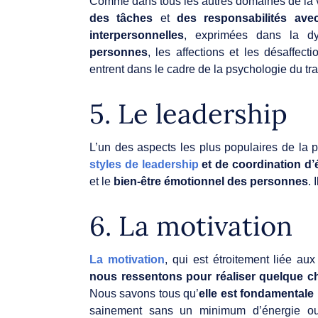
Comme dans tous les autres domaines de la v
des tâches
et
des responsabilités ave
interpersonnelles
, exprimées dans la d
personnes
, les affections et les désaffec
entrent dans le cadre de la psychologie du tra
5. Le leadership
L’un des aspects les plus populaires de la p
styles de leadership
et de coordination d’
et le
bien-être émotionnel des personnes
. 
6. La motivation
La motivation
, qui est étroitement liée a
nous ressentons pour réaliser quelque c
Nous savons tous qu’
elle est fondamentale 
sainement sans un minimum d’énergie ou d