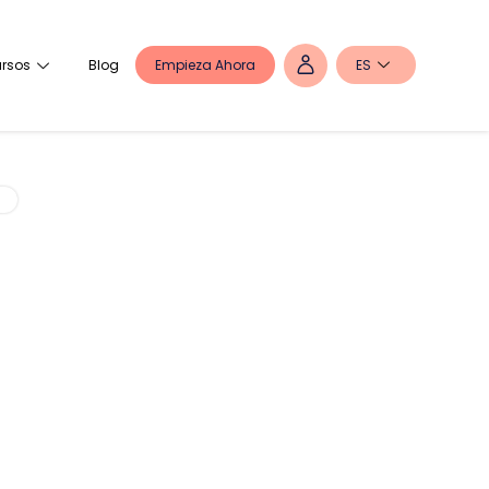
Empieza Ahora
ES
rsos
Blog