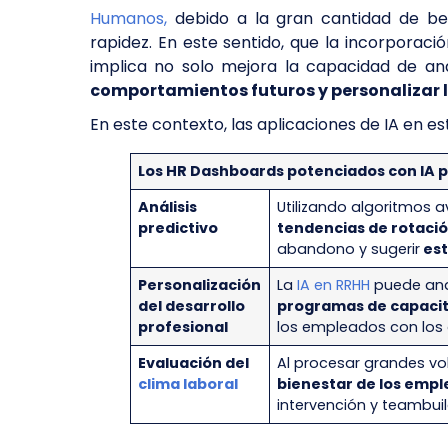
Humanos,
debido a la gran cantidad de ben
rapidez. En este sentido, que la incorporació
implica no solo mejora la capacidad de an
comportamientos futuros y personalizar l
En este contexto, las aplicaciones de IA en es
Los HR Dashboards potenciados con IA 
Análisis
Utilizando algoritmos
predictivo
tendencias de rotaci
abandono y sugerir
est
Personalización
La
IA en RRHH
puede anal
del desarrollo
programas de capacit
profesional
los empleados con los 
Evaluación del
Al procesar grandes vo
clima laboral
bienestar de los emp
intervención y teambuil