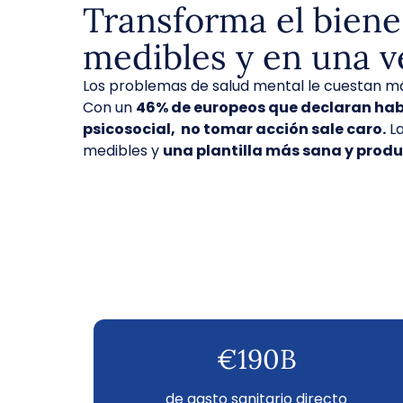
Transforma el biene
medibles y en una v
Los problemas de salud mental le cuestan m
Con un
46% de europeos que declaran ha
psicosocial, no tomar acción sale caro.
La
medibles y
una plantilla más sana y produ
€190B
de gasto sanitario directo