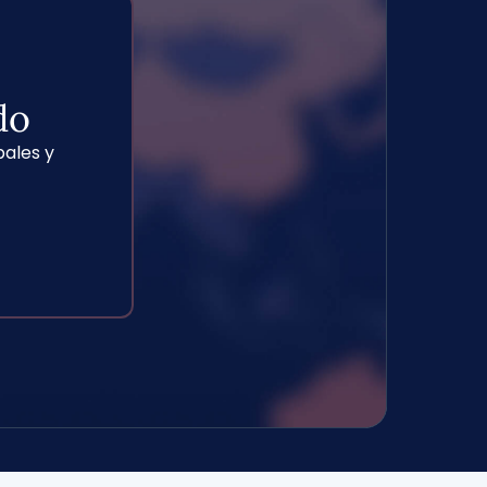
do
ales y