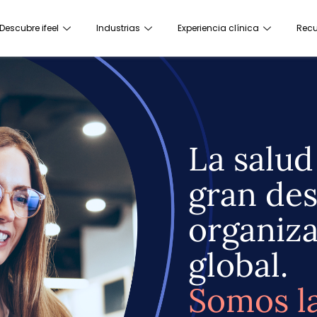
Descubre ifeel
Industrias
Experiencia clínica
Recu
La salud
gran des
organiza
global.
Somos la