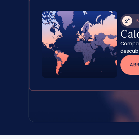
M
Cal
Compara
descub
AB