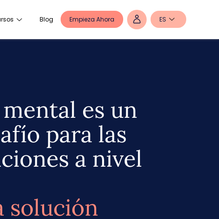
Empieza Ahora
ES
rsos
Blog
 mental es un
afío para las
ciones a nivel
 solución