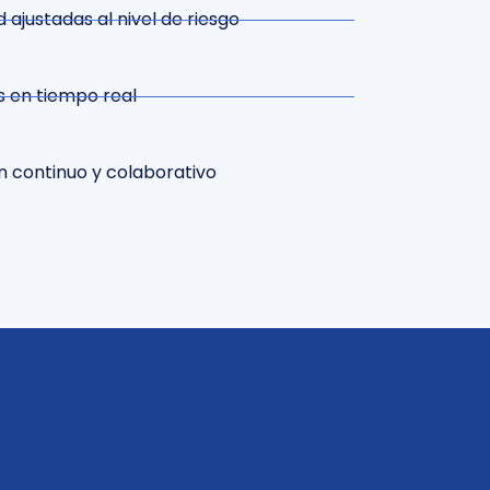
 ajustadas al nivel de riesgo
s en tiempo real
n continuo y colaborativo