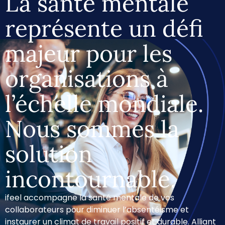
La santé mentale
représente un défi
majeur pour les
organisations à
l’échelle mondiale.
Nous sommes la
solution
incontournable.
ifeel accompagne la santé mentale de vos
collaborateurs pour diminuer l’absentéisme et
instaurer un climat de travail positif et durable. Alliant