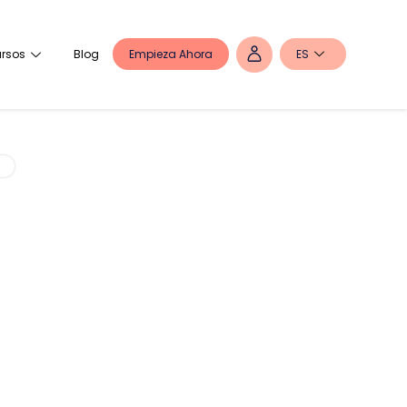
Empieza Ahora
ES
rsos
Blog