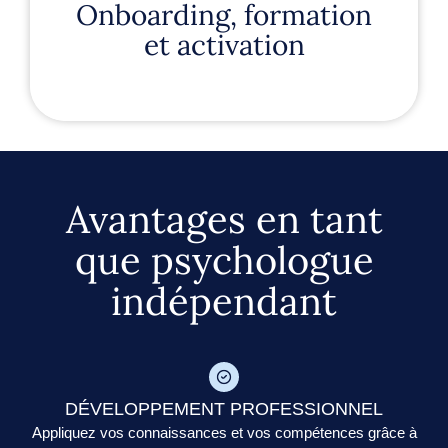
Onboarding, formation
franchies, la dernière étape est la
processus de sélection ont été
et activation
une fois que toutes les étapes du
Avantages en tant
que psychologue
indépendant
DÉVELOPPEMENT PROFESSIONNEL
Appliquez vos connaissances et vos compétences grâce à