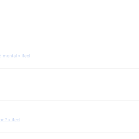
 mental » ifeel
o? » ifeel