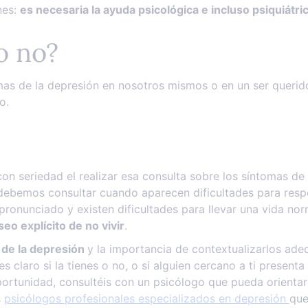
nes:
es necesaria la ayuda psicológica e incluso psiquiátri
o no?
omas de la depresión en nosotros mismos o en un ser querid
to.
on seriedad el realizar esa consulta sobre los síntomas de
debemos consultar cuando aparecen dificultades para resp
 pronunciado y existen dificultades para llevar una vida n
seo explícito de no vivir
.
 de la depresión
y la importancia de contextualizarlos ade
es claro si la tienes o no, o si alguien cercano a ti presen
oportunidad, consultéis con un psicólogo que pueda orienta
s
psicólogos profesionales especializados en depresión
que