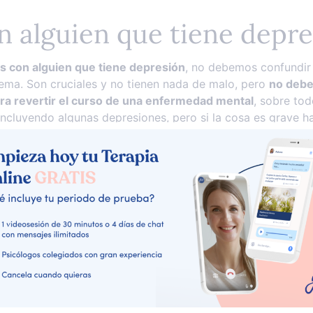
n alguien que tiene depr
s con alguien que tiene depresión
, no debemos confundir
lema. Son cruciales y no tienen nada de malo, pero
no debe
ara revertir el curso de una enfermedad mental
, sobre tod
ncluyendo algunas depresiones, pero si la cosa es grave ha
na con depresión pero es un error cargar con la responsab
olo es alguien que está «muy triste», sino
alguien que int
nudo estas personas también piensan que nadie les compr
ón hagan que
la persona se aleje de los demás y no encuen
 frustrante y desolador para quienes tratan de acompañarla.
ersonas que padecen una depresión clínica establecida, por
duo a otro. Es importante escuchar y tratar de comprender
ar empatía, calidez y apoyo, pero no reforzar la victimizac