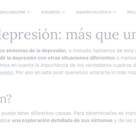
Descubre ifeel
Industrias
Experiencia clínica
Recu
depresión: más que un
os síntomas de la depresión
, a menudo hablamos de este 
ir la depresión con otras situaciones diferentes
o menos 
ngamos en cuenta la importancia de los verdaderos cuadros
resión
. Por eso en este post queremos aclararte lo más im
ón?
puede tener diferentes causas. Para determinarlas es impo
ealice
una exploración detallada de sus síntomas
y de las c