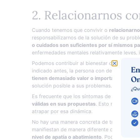
2. Relacionarnos co
Cuando tenemos que convivir o
relacionarno
responsabilizarnos de la solución de su prob
o cuidados son suficientes por sí mismos p
enfermedades mentales relativamente leves, i
Podemos contribuir al bienestar de una perso
indicado antes, la persona con depresión no s
tienen demasiado valor o importancia
. A me
solución posible a sus problemas.
Es frecuente que los síntomas de la depresi
válidas en sus propuestas
. Esto resulta muy
atrapar por esa dinámica.
No hay una manera concreta de tratar a las p
manifiestan de manera diferente de un indivi
nivel de apatía o abatimiento
. Podemos mostr