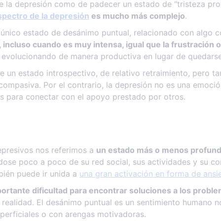
 la depresión como de padecer un estado de “tristeza prof
spectro de la depresión
es mucho más complejo
.
 único estado de desánimo puntual, relacionado con algo co
 incluso cuando es muy intensa, igual que la frustración o
 evolucionando de manera productiva en lugar de quedars
e un estado introspectivo, de relativo retraimiento, pero 
ompasiva. Por el contrario, la depresión no es una emoción
des para conectar con el apoyo prestado por otros.
epresivos nos referimos a
un estado más o menos profund
dose poco a poco de su red social, sus actividades y su com
bién puede ir unida a
una gran activación en forma de ans
ortante dificultad para encontrar soluciones a los probl
la realidad. El desánimo puntual es un sentimiento humano n
erficiales o con arengas motivadoras.