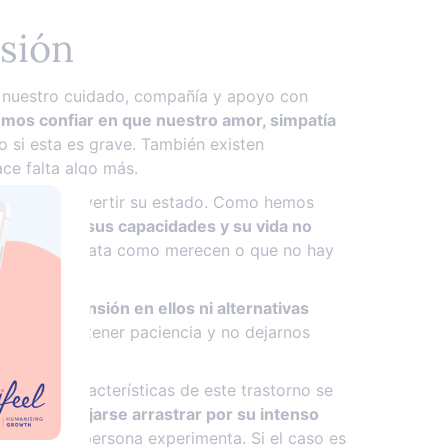
esión
 nuestro cuidado, compañía y apoyo con
mos confiar en que nuestro amor, simpatía
o si esta es grave. También existen
ce falta algo más.
ilidad de revertir su estado. Como hemos
erpreta que sus capacidades y su vida no
ende o les trata como merecen o que no hay
tre comprensión en ellos ni alternativas
 Es crucial tener paciencia y no dejarnos
que las características de este trastorno se
, pero
sin dejarse arrastrar por su intenso
ión que la persona experimenta. Si el caso es