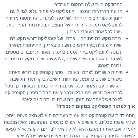
הפרודקטיביות שלנו במקום העבודה.
מניעת הדרדרות המצב – קונפליקט לא פתור עלול לגדול עם
הזמן ולהפוך לבעייתי יותר לשליטה ולפתרון. התייחסות מהירה
לקונפליקט תמנע הדרדרות של המצב ותבטיח מתן התייחסות
שווה לכל אחד מעובדי הארגון.
יצירת תקשורת פתוחה – פתרון של קונפליקט דורש תקשורת
ושיתוף פעולה בין הגורמים השונים בארגון. התייחסות מהירה
ונכונה לקונפליקט בידי הממונים עלינו מעודדת עובדים נוספים
לשתף בדאגות ובקשיים שלהם, ולמעשה יוצרת תקשורת פתוחה
ונכונה בארגון.
פיתוח כישורים לפתרון בעיות – פתרון קונפליקט דורש מאתנו
כישורים שונים כדוגמת יצירתיות, חשיבה ביקורתית, הקשבה
ותקשורת עם האחר. ככל שנתנסה יותר בפתרון בעיות, כך נוכל
לפתח את הכישורים הללו ולהפוך את תהליך פתרון הקונפליקט
לקצר ויעיל יותר עם הזמן, מה שבתורו יתרום גם לארגון.
איך לפתור קונפליקט במקום העבודה?
התמודדות עם קונפליקט מול עמית בעבודה היא לא מצב פשוט. ייתכן
שנרגיש מתוסכלים, מיואשים או אפילו כועסים. התחושות האלו מובנות
לגמרי, ועם זאת ההמלצה היא לא להשאר לבד עם הקושי, אלא לפעול
לשיתוף ולפתרון הקונפליקט. הנה כמה צעדים אפשריים לביצוע: