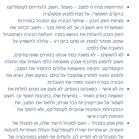
התייחסות מהירה למצב – כאמור, חשוב להתייחס לקונפליקט
בהקדם האפשרי, על מנת למנוע אסקלציה.
מציאת הזמן הנכון – שיתוף הבעיה עם המנהל במהירות
האפשרית היא חשובה, אך לא פחות מכך – חשוב לבחור את
הזמן הנכון להעלות את הנושא בפניו. העלאת הבעיה כשהמנהל
עמוס, ממהר לצאת, או סתם ביום רע – עלולה להשפיע על
התגובה שלו כלפינו.
לא להאשים – לא משנה כמה אנחנו בטוחים שאנו צודקים,
חשוב להמנע מלהניף אצבע מאשימה כלפי העמית עמו התגלה
הקונפליקט. תקיפה והאשמות עלולים להחמיר את המצב,
ולמנוע הגעה לפתרון שמקובל על כולם. במקום זאת, הציגו את
הבעיה בצורה רגועה וספרו את העובדות.
זה לא אישי – כשאנחנו כועסים, לא פעם אנו נוטים לתלות את
האשמה באדם האחר – באישיות שלו, בתכונות האופי וכו. חשוב
לשמור על אובייקטיביות ככל שניתן, ולתאר את המצב, את
ההתנהלות והסיבות שהובילו לקונפליקט, ולא להפוך את
העימות לעניין אישי.
מתן אמון במנהל – האם למנהל הישיר שלנו, או למנהל של
העמית, יש אחריות ישירה לקונפליקט? הטלת האחריות לעימות
על המנהלים לא תסייע לנו, ולעתים אף תפגע במוטיבציה של