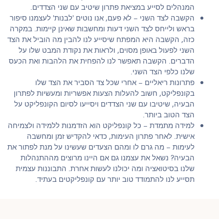
המנהלים לסייע במציאת פתרון שיטיב עם שני הצדדים.
הקשבה לצד השני – לא פעם, אנו נוטים 'לבנות' לעצמנו סיפור
בראש ולייחס לצד השני דעות ומחשבות שאינן קיימות. במקרה
כזה, הקשבה היא המפתח שיסייע לנו להבין מה הוביל את הצד
השני לפעול באופן מסוים, ולראות את נקודת המבט שלו על
הדברים. הקשבה תאפשר לנו להפחית את הלהבות ואת הכעס
שלנו כלפי הצד השני.
פתרונות ריאליים – אחרי שכל צד הסביר את הצד שלו
בקונפליקט, חשוב להעלות הצעות אפשריות ומעשיות לפתרון
הבעיה, שיטיבו עם שני הצדדים ויסייעו לסיום הקונפליקט על
הצד הטוב ביותר.
למידה מתמדת – כל קונפליקט הוא הזדמנות ללמידה ולצמיחה
אישית. לאחר פתרון העימות, כדאי להקדיש זמן ומחשבה
לעימות – מה גרם לו ומהם הצעדים שעשינו על מנת לפתור את
הבעיה? נשאל את עצמנו גם אם היינו מרוצים מההתנהלות
שלנו בסיטואציה ומה יכולנו לעשות אחרת. התבוננות עצמית
תסייע לנו להתמודד טוב יותר עם קונפליקטים בעתיד.