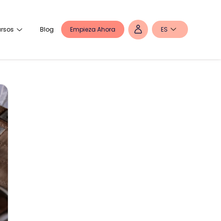
Empieza Ahora
ES
rsos
Blog