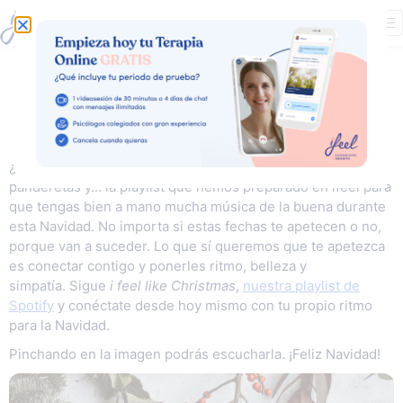
I feel like
Christmas!
¿Lo oyes? Efectivamente: son los cascabeles, las
panderetas y… la playlist que hemos preparado en ifeel para
que tengas bien a mano mucha música de la buena durante
esta Navidad. No importa si estas fechas te apetecen o no,
porque van a suceder. Lo que sí queremos que te apetezca
es conectar contigo y ponerles ritmo, belleza y
simpatía. Sigue
i feel like Christmas
,
nuestra playlist de
Spotify
y conéctate desde hoy mismo con tu propio ritmo
para la Navidad.
Pinchando en la imagen podrás escucharla. ¡Feliz Navidad!