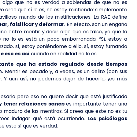
r algo que no es verdad a sabiendas de que no es
yo creo que sí lo es, no estoy mintiendo: simplemente
illoso mundo de las mistificaciones. La RAE define
ar, falsificar y deformar
. En efecto, son un engaño
 entre mentir y decir algo que es falso, ya que la
e no lo es está un poco emborronada: “Sí, estoy a
nzado, sí, estoy poniéndome a ello, sí, estoy fumando
e eso es así
cuando en realidad no lo es.
tante que ha estado regulado desde tiempos
n.
Mentir es pecado y, a veces, es un delito (con sus
. Y aun así, no podemos dejar de hacerlo, ¡es más
cesaria pero eso no quiere decir que esté justificada
 tener relaciones sanas
es importante tener una
 maduro de las mentiras. Si crees que este no es tu
ees indagar qué está ocurriendo.
Los psicólogos
ue esto sí que es verdad.