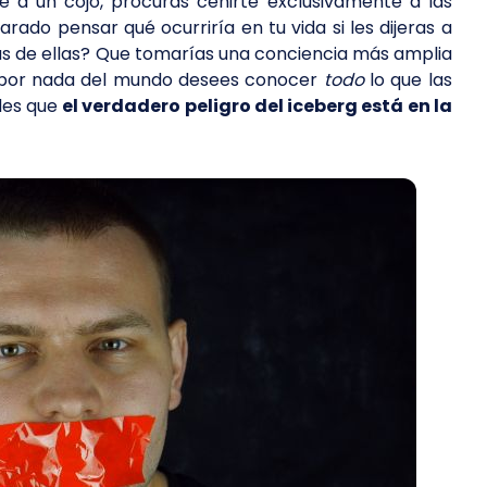
e a un cojo, procuras ceñirte exclusivamente a las
arado pensar qué ocurriría en tu vida si les dijeras a
as de ellas? Que tomarías una conciencia más amplia
 por nada del mundo desees conocer
todo
lo que las
ides que
el verdadero peligro del iceberg está en la