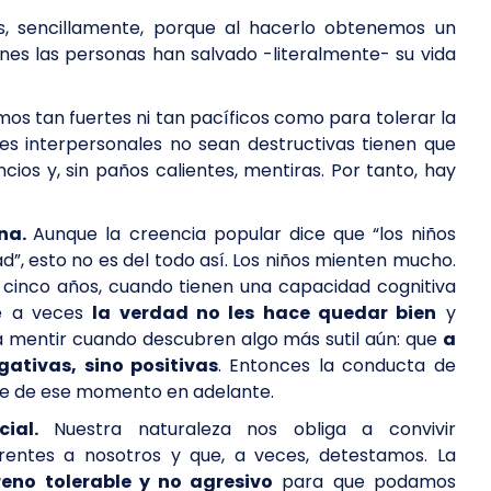
 sencillamente, porque al hacerlo obtenemos un
nes las personas han salvado -literalmente- su vida
s tan fuertes ni tan pacíficos como para tolerar la
es interpersonales no sean destructivas tienen que
encios y, sin paños calientes, mentiras. Por tanto, hay
ana.
Aunque la creencia popular dice que “los niños
”, esto no es del todo así. Los niños mienten mucho.
 cinco años, cuando tienen una capacidad cognitiva
ue a veces
la verdad no les hace quedar bien
y
a mentir cuando descubren algo más sutil aún: que
a
ativas, sino positivas
. Entonces la conducta de
irse de ese momento en adelante.
ial.
Nuestra naturaleza nos obliga a convivir
ntes a nosotros y que, a veces, detestamos. La
reno tolerable y no agresivo
para que podamos