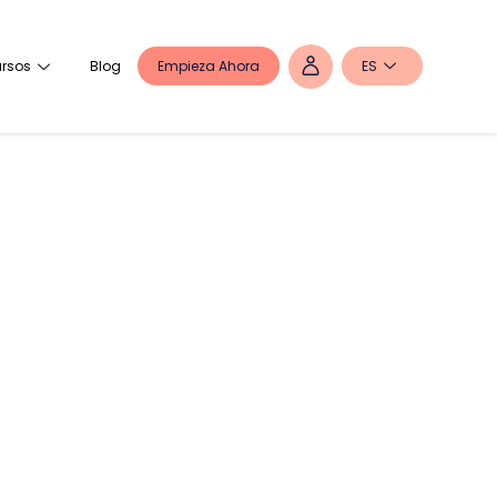
Empieza Ahora
ES
rsos
Blog