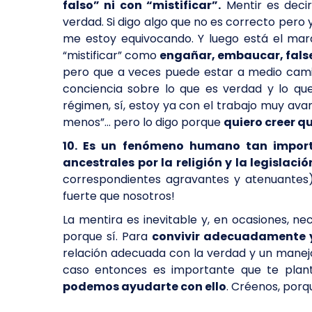
falso” ni con “mistificar”.
Mentir es deci
verdad. Si digo algo que no es correcto pero 
me estoy equivocando. Y luego está el marav
“mistificar” como
engañar, embaucar, false
pero que a veces puede estar a medio camino
conciencia sobre lo que es verdad y lo qu
régimen, sí, estoy ya con el trabajo muy ava
menos”… pero lo digo porque
quiero creer qu
10. Es un fenómeno humano tan impor
ancestrales por la religión y la legislació
correspondientes agravantes y atenuantes)
fuerte que nosotros!
La mentira es inevitable y, en ocasiones, ne
porque sí. Para
convivir adecuadamente y
relación adecuada con la verdad y un manejo
caso entonces es importante que te plant
podemos ayudarte con ello
. Créenos, porq