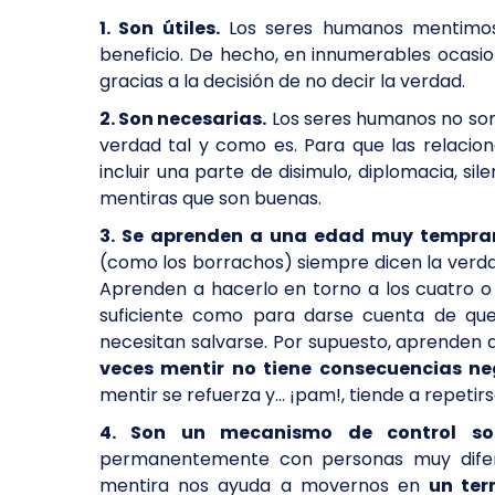
1. Son útiles.
Los seres humanos mentimos,
beneficio. De hecho, en innumerables ocasio
gracias a la decisión de no decir la verdad.
2. Son necesarias.
Los seres humanos no somo
verdad tal y como es. Para que las relacion
incluir una parte de disimulo, diplomacia, sil
mentiras que son buenas.
3. Se aprenden a una edad muy tempr
(como los borrachos) siempre dicen la verdad
Aprenden a hacerlo en torno a los cuatro o
suficiente como para darse cuenta de q
necesitan salvarse. Por supuesto, aprenden 
veces mentir no tiene consecuencias neg
mentir se refuerza y… ¡pam!, tiende a repet
4. Son un mecanismo de control soc
permanentemente con personas muy difere
mentira nos ayuda a movernos en
un ter