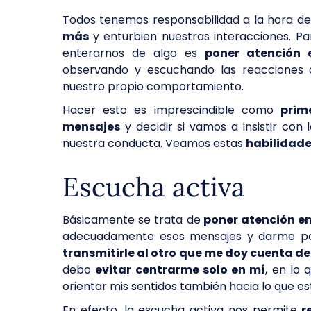
Todos tenemos responsabilidad a la hora d
más
y enturbien nuestras interacciones. P
enterarnos de algo es
poner atención 
observando y escuchando las reacciones 
nuestro propio comportamiento.
Hacer esto es imprescindible como
prim
mensajes
y decidir si vamos a insistir co
nuestra conducta. Veamos estas
habilidade
Escucha activa
Básicamente se trata de
poner atención en
adecuadamente esos mensajes y darme por 
transmitirle al otro que me doy cuenta de
debo
evitar centrarme solo en mí
, en lo 
orientar mis sentidos también hacia lo que es
En efecto, la escucha activa nos permite
r