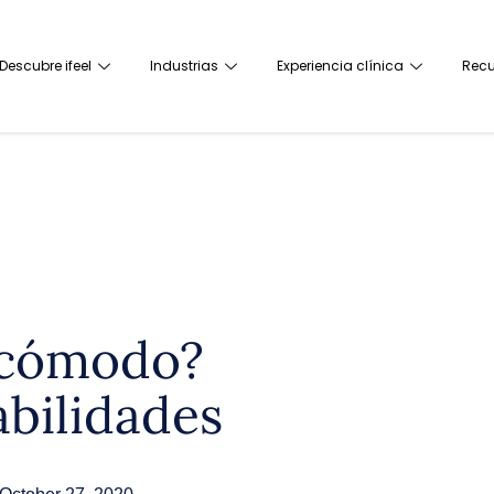
Descubre ifeel
Industrias
Experiencia clínica
Recu
incómodo?
abilidades