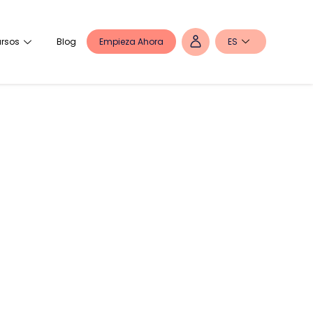
Empieza Ahora
ES
rsos
Blog