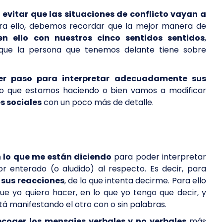
e
evitar que las situaciones de conflicto vayan a
ara ello, debemos recordar que la mejor manera de
en ello con nuestros cinco sentidos sentidos
,
que la persona que tenemos delante tiene sobre
er paso para interpretar adecuadamente sus
n lo que estamos haciendo o bien vamos a modificar
s sociales
con un poco más de detalle.
 lo que me están diciendo
para poder interpretar
enterado (o aludido) al respecto. Es decir, para
 sus reacciones
, de lo que intenta decirme. Para ello
que yo quiero hacer, en lo que yo tengo que decir, y
tá manifestando el otro con o sin palabras.
ecoger los mensajes verbales y no verbales
más