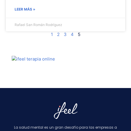
LEER MÁS »
Rafael San Román Rodríguez
1
2
3
4
5
La salud mental es un gran desafío para las empresas a