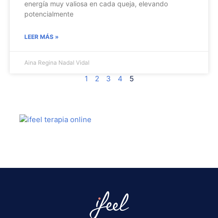
energía muy valiosa en cada queja, elevando
potencialmente
LEER MÁS »
Aina Regina Nadal Vidal
1
2
3
4
5