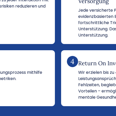
Versorgung
srisiken reduzieren und
Jede versicherte P
evidenzbasierten 
fortschrittliche Tr
Unterstützung. Das
Unterstützung.
Return On In
ngsprozess mithilfe
Wir erzielen bis z
metriken.
Leistungsansprüch
Fehlzeiten, beglei
Vorteilen – ermög
mentale Gesundhe