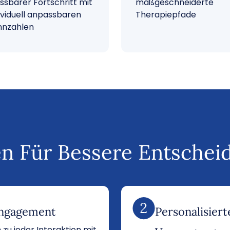
sbarer Fortschritt mit
maßgeschneiderte
ividuell anpassbaren
Therapiepfade
nnzahlen
n Für Bessere Entschei
Engagement
Personalisierte
 zu jeder Interaktion mit