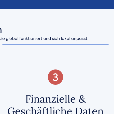
n
e global funktioniert und sich lokal anpasst.
Über personalisierte Dashboards kannst du
auf Schlüsselmessgrößen zugreifen, die
Finanzielle &
strategische und informierte Entscheidungen
unterstützen.
Geschäftliche Daten