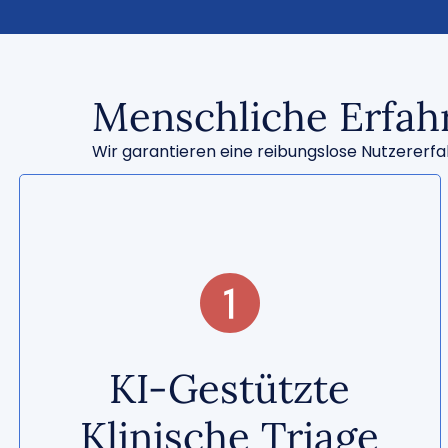
Menschliche Erfah
Wir garantieren eine reibungslose Nutzererfahr
Kombination aus klinischer Expertise und
KI-Gestützte
künstlicher Intelligenz für eine präzisere,
individuell abgestimmte Versorgung.
Klinische Triage