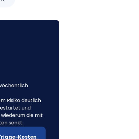
wöchentlich
m Risiko deutlich
gestartet und
 wiederum die mit
en senkt.
 Triage-Kosten
,