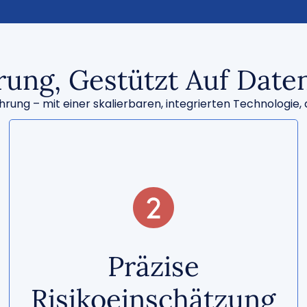
rung, Gestützt Auf Date
ung – mit einer skalierbaren, integrierten Technologie, di
Schnelle und gezielte Ressourcenzuteilung
Präzise
senkt die Zahl der Leistungsansprüche und
optimiert Kosten.
Risikoeinschätzung