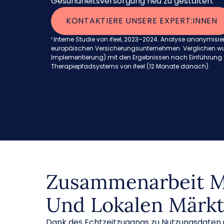
Gesundheitsversorgung neu zu gestalten.
KONTAKTIERE UNSERE EXPERT:INNEN
¹ Interne Studie von ifeel, 2023–2024. Analyse anonymisier
europäischen Versicherungsunternehmen. Verglichen wu
Implementierung) mit den Ergebnissen nach Einführung 
Therapiepfadsystems von ifeel (12 Monate danach).
Zusammenarbeit Mi
Und Lokalen Märk
Dank des Echtzeitzugangs zu Nutzungsdaten 